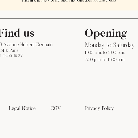
Price in € net, service included. The house does not take checks
Find us
Opening
13 Avenue Hubert Germain
Monday to Saturday
5116 Paris
11:00 a.m. to 3:00 p.m.
1 42 56 49 37
7:00 p.m. to 11:00 p.m.
Legal Notice
CGV
Privacy Policy