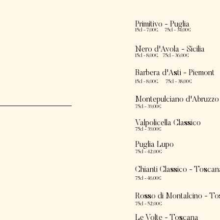
Primitivo - Pug
lia
15cl - 7,00€. 75cl - 34,00€
Nero d'Avola - Sicilia
15cl - 8,00€. 75cl - 36,00€
Barbera d'Asti - Piemont
1
5cl - 8,0
0€. 75cl - 38
,00€
Montepulciano d'Abruzzo
75cl - 39,
00€
Valpolicella Classico
75cl - 39,00€
Puglia Lupo
75cl - 4
2,00€
Chianti Classico - Toscan
75cl - 46
,00€
Rosso di Montalcino - T
75cl - 52
,00€
Le Volte - Toscana