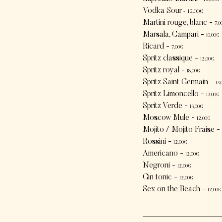
Vodka So
ur
-
12,00€
Martini rouge, blanc -
7
,0
Marsala, Ca
mpari -
10,00€
Ricard -
7
,0
0€
Spritz classique -
12
,00€
Spritz royal -
18
,00€
Spritz Saint Germain -
13
,
Spritz Limoncello -
13
,00€
Spritz Verde -
13
,00€
Moscow Mule -
12
,00€
Mojito / Mojito Fraise -
Rossini -
12
,00€
Americano -
12
,00€
Negroni -
12
,00€
Gin tonic -
12
,00€
Sex on the Beach -
12
,00€