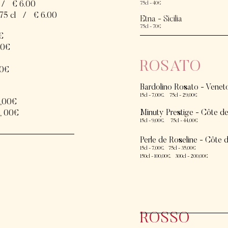
/
€
6.00
75cl - 40€
Et
 75
cl
/
€
6.00
Etna - Sicilia
75cl - 70€
€
00€
ROSATO
50€
Bardolino Rosato - Venet
15cl - 7,00€. 75cl - 29,00€
,00€
Minuty Prestige - Côte d
,
00€
15cl - 9,00€.
75cl - 44,00€
Perle de Roseline - Côte 
15cl - 7,00€.
75cl - 35,00€
150cl - 100,00€. 300cl - 200,00€
ROSSO