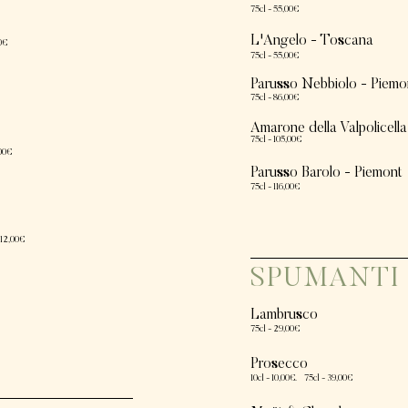
75cl - 55,00€
L'Angelo
- Toscana
0€
75cl - 55,00€
Parusso Nebbiolo - Piemo
75cl - 86,00€
Amarone della
Valpolicella
75cl - 105,00€
00€
Parusso Barolo - Piemont
75cl - 116
,0
0€
12
,00€
SPUMANTI
Lambrusco
75cl - 29,00€
Prosecco
10cl - 10,00€.
75cl - 39,00€