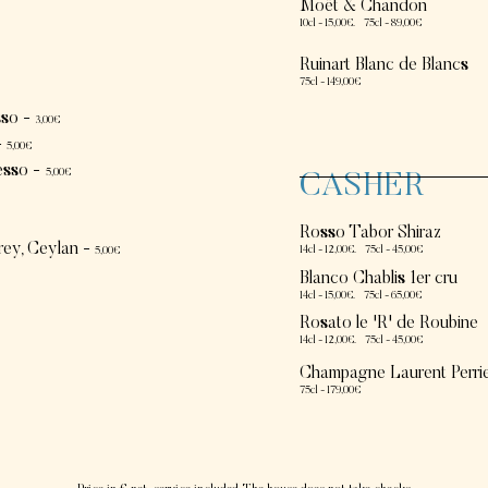
Moët & Chandon
10cl - 15,00€. 75cl - 89,00€
Ruinart Blanc de Blancs
75cl - 149
,00€
sso -
3,00€
-
5
,00€
esso -
5
,00€
CASHER
Rosso Tabor Shiraz
rey, Ceylan -
14cl - 12,00€.
75cl - 45,00€
5
,00€
Blanco Chablis 1er cru
14cl - 15,00€. 75cl - 65,00€
Rosato le 'R' de Roubine
14cl - 12,00€. 75cl - 45,00€
Champagne Laurent Perri
75cl - 179,00€