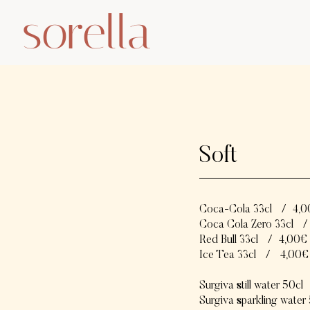
sorella
Soft
Coca-Cola 33cl
/
4,0
Coca Cola Zero 33cl
/
Red Bull 33cl
/
4,00€
Ice Tea 33cl
/
4,00€
Surgiva still water 50cl
Surgiva sparkling water