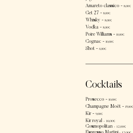
Amareto classico -
8
,00€
Get 27 -
8
,00€
Whisky -
8
,00€
Vodka -
8
,00€
Poire Williams -
10
,00€
Cognac -
10
,00€
Shot -
6
,00€
Cocktails
Prosecco -
10,00€
Champagne Moët -
15,00€
Kir -
9
,00€
Kir royal
-
16,00€
Cosmopolita
n
-
12,00€
Espresso Martini
-
12,00€