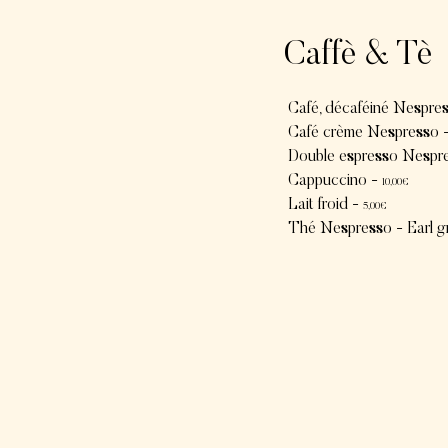
Caffè & Tè
Café, décaféiné Nespre
Café crème Nespresso 
Double espresso Nespr
Cappuccino -
10
,00€
Lait froid -
5
,00€
Thé Nespresso - Earl g