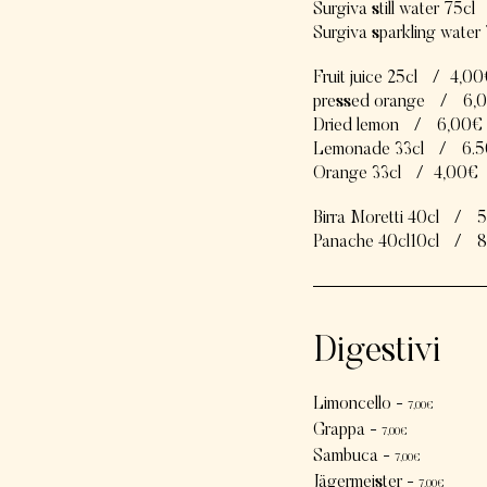
Surgiva still water 75cl
Surgiva sparkling water
Fruit juice 25cl
/
4,00
pressed orange
/
6,
Dried lemon
/
6,00€
Lemonade 33cl
/
6.
Orange 33cl
/
4,00€
Birra Moretti 40cl
/
5
Panache 40cl10cl
/
8
Digestivi
Limoncello -
7,00€
Grappa -
7
,00€
Sambuca -
7
,00€
Jägermeister -
7
,00€