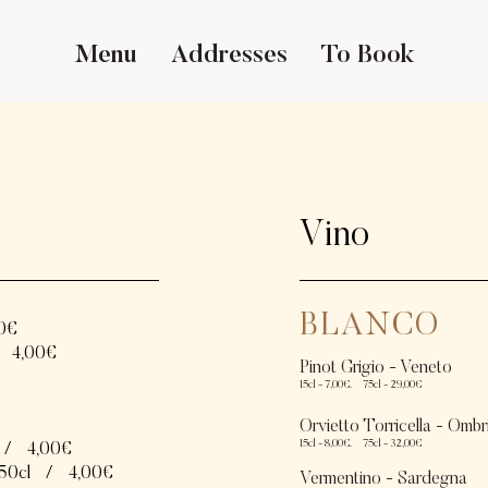
Menu
Addresses
To Book
Vino
BLANCO
0€
4,00€
Pinot Grigio - Veneto
15
cl - 7,0
0€. 75cl - 29,00€
Orvietto Torricella - Ombr
15cl - 8,0
0€. 75cl - 32,00€
/
4,00€
 50cl
/
4,00€
Vermentino - Sardegna